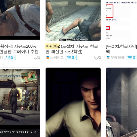
 확장팩! 자유도200%
마피아2
 (노설치  자유도  한글
[무설치.한글자막]
 한글판! 트레이너 추천
판  최신판  스샷확인)
팩
겅
2
소금창고
2
우헤헤헤