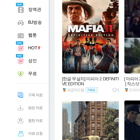
기본영
정액관
카
BJ방송
웹툰
HOT
성인
무료
[한글 무설치] 마피아 2 DEFINITI
[ 마피아 
VE EDITION
 ] 직스
귀공자드림
1
드키아
구독 자료
받은 자료
찜한 자료
자료 요청