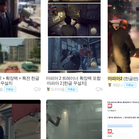
어부터 공무원 시험까지!
파일캐스트 동영상 강의 100% 무료
카오페이로 결제하면 최대
5,000 제휴 포인트 추가 지급!!
취향 저격!!
매거진 전용 도서관 오픈!!
2 + 확장팩 + 특전 한글
마피아 2 트레이너 확장팩 포함
마피아2
 (한글판)
샷 무설치
 마피아 2 [한글 무설치]
게임니
옵
2
드키아옵
6