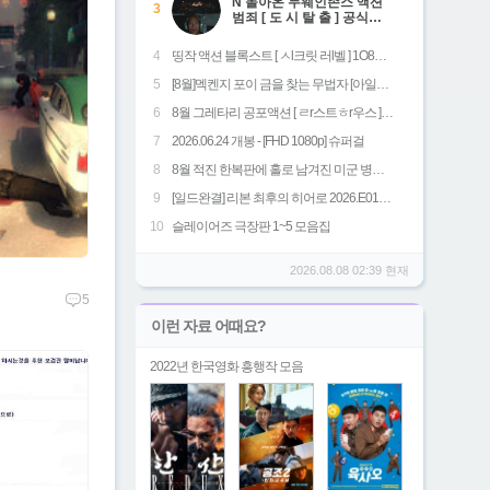
N 돌아온 두웨인존스 액션
3
범죄 [ 도 시 탈 출 ] 공식자
막 초고화질 FHD5.1
4
띵작 액션 블록스트 [ ㅅl크릿 러l벨 ] 1O8OP 5.1 공식자막
5
[8월]멕켄지 포이 금을 찾는 무법자 [아일레이트 시프]완벽한자막
6
8월 그레타리 공포액션 [ ㄹr스트ㅎr우스 ] 1080p 5.1 공식자막
7
2026.06.24 개봉 - [FHD 1080p] 슈퍼걸
8
8월 적진 한복판에 홀로 남겨진 미군 병사 [ 럭키스트라Ol크 ] 1080p 5.1 완벽자막
9
[일드완결] 리본 최후의 히어로 2026.E01~09(完).1080p 고화질 한글자막첨부
10
슬레이어즈 극장판 1~5 모음집
2026.08.08 02:39 현재
5
이런 자료 어때요?
2022년 한국영화 흥행작 모음