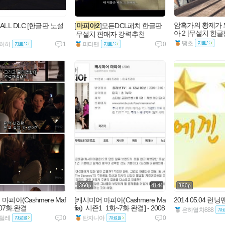
암흑가의 황제가 
 ALL DLC [한글판 노설
[
마피아2
]모든DCL패치 한글판
아 2 [무설치 한글판
 무설치 판매자 강력추천
땡초
히히
1
피터팬
0
41:44
마피아(Cashmere Maf
[캐시미어 마피아(Cashmere Ma
2014 05.04 런닝
화-07화.완결
fia)  시즌1  1화~7화 완결] - 2008
은하열차888
털레
0
탄자니아
0