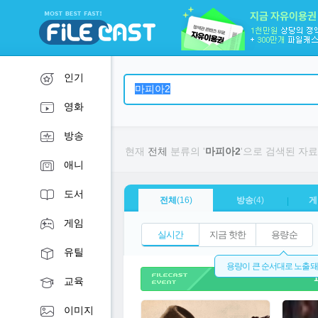
인기
영화
방송
현재
전체
분류의 '
마피아2
'으로 검색된 자
애니
도서
전체
(16)
방송
(4)
게
|
게임
실시간
지금 핫한
용량순
유틸
용량이 큰 순서대로 노출
교육
최신
이미지