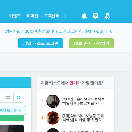
이벤트
테마관
고객센터
|
|
회원가입은 10초면 충분합니다. 그리고 그만한 가치가 있습니다.
파일 캐스트 로그인
10초 만에 가입하기
지금
캐스트에서
인기
가 가장 많아요!
라Ol언고슬리SF-[프로잭트
1
헤일매ㄹl]-초고화질 5.1 정
상자막
선택해 보세요!
[8월]악마지니 사냥꾼 판타
2
지액션[ 미카엘 두 차원의 헌
터 ]완벽자막