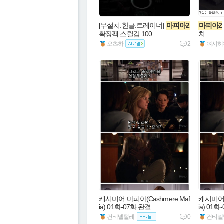
[무설치.한글.트레이너] 
마피아2
마피아2
확장팩 스릴감 100
치
오츠하
2
여시히
캐시미어 마피아(Cashmere Maf
캐시미어 
ia) 01화-07화.완결
ia) 01
컨티넬털레
0
컨티넬