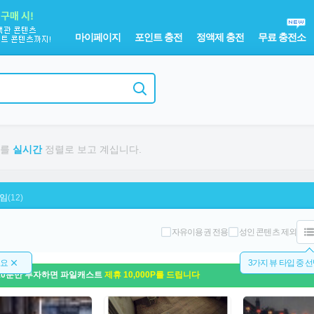
마이페이지
포인트 충전
정액제 충전
무료 충전소
료를
실시간
정렬로 보고 계십니다.
임
(12)
자유이용권 전용
성인 콘텐츠 제외
돼요
3가지 뷰 타입 중 
10분만 투자하면 파일캐스트
제휴 10,000P를 드립니다
영화 정보를 한눈에!!
-
파일캐스트 최신영화관 업데이트!