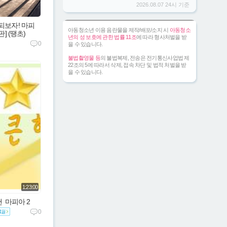
2026.08.07 24시 기준
되보자! 마피
아동청소년 이용 음란물을 제작/배포/소지 시
아동청소
] (땡초)
년의 성 보호에 관한 법률 11조
에 따라 형사처벌을 받
0
을 수 있습니다.
불법촬영물 등
의 불법복제, 전송은 전기통신사업법 제
22조의 5에 따라서 삭제, 접속 차단 및 법적 처벌을 받
을 수 있습니다.
1:23:00
맨  마피아 2
0