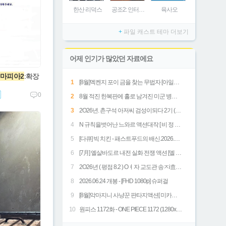
한산 리덕스
공조2: 인터내셔날
육사오
+
파일 캐스트 테마 더보기
어제 인기가 많았던 자료에요
마피아2
:확장
1
[8월]멕켄지 포이 금을 찾는 무법자 [아일레이트 시프]완벽한자막
0
2
8월 적진 한복판에 홀로 남겨진 미군 병사 [ 럭키스트라Ol크 ] 1080p 5.1 완벽자막
3
2O26년. 촌구석 아저씨 검성이되다 2기 (( 5화 )) - 1O8Op. 공식자막
4
N 규칙을벗어난 느와르 액션대작 [ 비 정 한 ㅅI 대 ] 고화질 FHD 1080 5.1
5
[다큐] 빅 치킨 - 패스트푸드의 배신.2026.1080p.한글자막
6
[7月] 엘살바도르 내전 실화 전쟁 액션 [엘 모조테의 반딧불이]
7
2O26년 ( 평점 8.2 ) Oㅕ자 교도관 송ㅈi효. 겨울철 햇빛같은 사람
8
2026.06.24 개봉 - [FHD 1080p] 슈퍼걸
9
[8월]악마지니 사냥꾼 판타지액션[ 미카엘 두 차원의 헌터 ]완벽자막
10
원피스 1172화 - ONE PIECE 1172 (1280x720 x264 AAC)