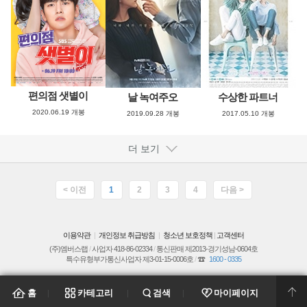
편의점 샛별이
날 녹여주오
수상한 파트너
2020.06.19 개봉
2019.09.28 개봉
2017.05.10 개봉
더 보기
< 이전
1
2
3
4
다음 >
이용약관
개인정보 취급방침
청소년 보호정책
|
고객센터
|
|
(주)엠버스랩
/
사업자 418-86-02334
/
통신판매 제2013-경기성남-0604호
특수유형부가통신사업자 제3-01-15-0006호
/
1600 - 0335
홈
카테고리
검색
마이페이지