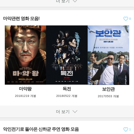
더 보기
마약관련 영화 모음!
0
마약왕
독전
보안관
20181219 개봉
20180522 개봉
20170503 개봉
더 보기
악인전기로 돌아온 신하균 주연 영화 모음
1