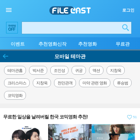
로그인
이벤트
추천영화신작
추천영화
무료관
모바일 테마관
테마관홈
박서준
조인성
귀궁
액션
지창욱
크리스마스
지창욱
천만관객
마약 관련 영화
류승범
코믹영화
무료한 일상을 날려버릴 한국 코믹영화 추천!
51