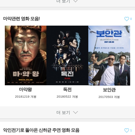
더 보기
마약관련 영화 모음!
0
마약왕
독전
보안관
20181219 개봉
20180522 개봉
20170503 개봉
더 보기
악인전기로 돌아온 신하균 주연 영화 모음
1