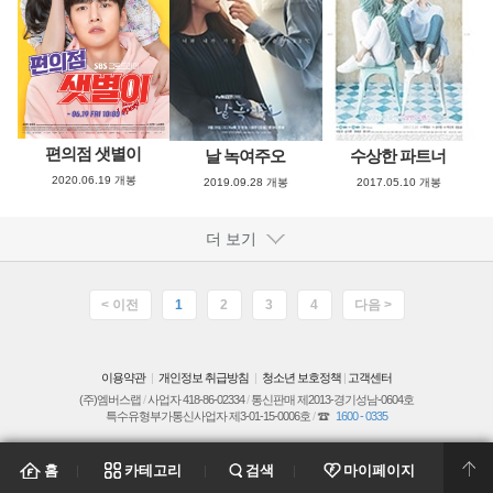
편의점 샛별이
날 녹여주오
수상한 파트너
2020.06.19 개봉
2019.09.28 개봉
2017.05.10 개봉
더 보기
< 이전
1
2
3
4
다음 >
이용약관
개인정보 취급방침
청소년 보호정책
|
고객센터
|
|
(주)엠버스랩
/
사업자 418-86-02334
/
통신판매 제2013-경기성남-0604호
특수유형부가통신사업자 제3-01-15-0006호
/
1600 - 0335
홈
카테고리
검색
마이페이지