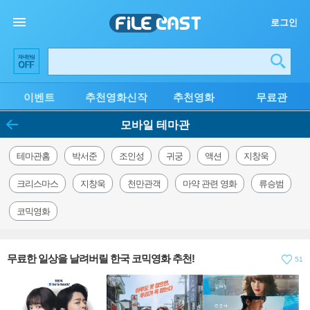
로그인
이벤트
추천영화신작
추천영화
무료관
모바일 테마관
테마관홈
박서준
조인성
귀궁
액션
지창욱
크리스마스
지창욱
천만관객
마약 관련 영화
류승범
코믹영화
무료한 일상을 날려버릴 한국 코믹영화 추천!
51