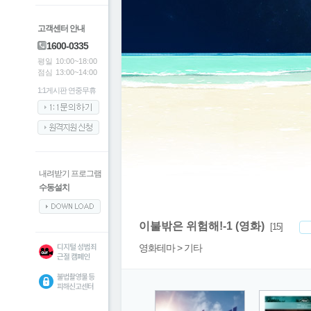
고객센터 안내
1600-0335
평일
10:00~18:00
점심
13:00~14:00
1:1게시판 연중무휴
내려받기 프로그램
수동설치
이불밖은 위험해!-1 (영화)
[15]
영화테마 > 기타